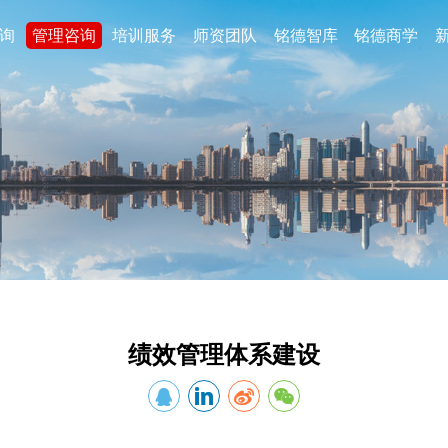
询
管理咨询
培训服务
师资团队
铭德智库
铭德商学
e分享
私董会
招商合作
行业热点
数字化
商业模式
定制化内训
交通运输
集团管控
数字信息化
商业模式诊断与评估
汽运
战略体系管理
其中“铭德”即“大乘智德，通过
铭德常青是一家联袂国内多名
”之力 ，赋“链上”之能
■ 企业管理制度包括哪些内容
从“人机协同”到“数字原生组
客户，利好、赋能客户，以为
国内知名的咨询实战专家共同
企业数字化运营
商业模式创新与重塑
航空/海运
组织结构治理
工专业技能提升培训
势而为，智圆行方，与时俱进，
■ 销售公司管理制度
户量身打造一体化、道地、务
咨询行业如何破局多元人才
企业数字化转型
商业模式优化
铁路运输
文化体系管理
【新规落地严管控 用工社保双合规】——铭德常青“企业合规用工实操培训沙龙”圆满落幕
善用AI系统：解锁企业管理
企业数字化管控
联系我们
规管理专项沙龙
当前中国管理咨询市场呈现
绩效管理体系建设
电网行业数字化
4008-580-280 028-
能源
法律
快消
知识产权
通讯行业数字化
石油/化工
合同经济纠纷
白酒
攻防体系方案设计
公司总部：四川省成都市武侯区武