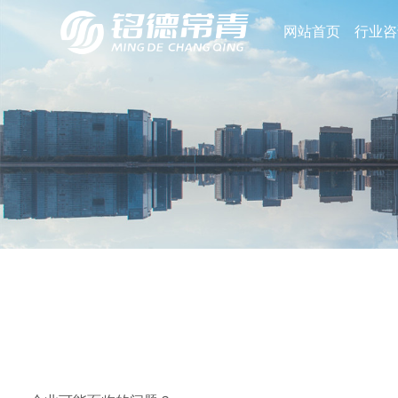
网站首页
行业咨
铭德灼见
常青论坛
铭德动态
铭德文化
生产制造
企业战略
特色课程
IT互联网
企业文化
机器设备
战略定位
软件开发
企业文化体系建设
“铭德常青”，这个名字是由“铭德”和“常青”两个词构成的。
■2023离职与调薪调研报告
2022跨境电商行业发展研究报
四川省供应链服务行业协会副会长单位 | 铭德常青：铸“智囊
智力与商学服务，把最优的产品与最有价值的服务提供给
家电/电子
战略规划
系统集成
企业BI体系建设
■2023全国地区薪酬差异系数报告
在快速变化的O2O赛道中驱动增长
深耕物业电力运维 | 铭德常青成功主办某航空物业公司电
客户缔造无限价值的可能";“常青”即表示“因地制宜，因
家居/建材
战略执行与落地
平台搭建
企业VI体系建设
盛德不泯”。
■2023人力资源数字化转型报告调查
习近平总书记重要讲话思维导图
服饰/鞋帽
数据安全
企业文化实施与落地
■2023薪酬报告与人才市场展望
【守合规底线 防法律风险】——铭德常青成功举办国企合
汽车/汽配
数据开发
医疗健康
市场营销
在线学习
金融
企业运营管理
芯片/半导体
医疗企业
营销战略规划
银行
项目管理