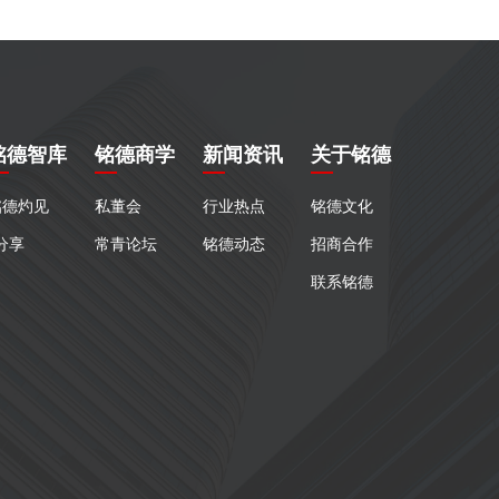
铭德智库
铭德商学
新闻资讯
关于铭德
铭德灼见
私董会
行业热点
铭德文化
分享
常青论坛
铭德动态
招商合作
联系铭德