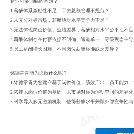
企业可能面临的问题？
医疗器械
品牌战略规划
科技金融
供应链管理
1.薪酬体系激励性不足、工资总额管理不规范？
保健养老
市场分析调研
金融控股
流程优化与再造
2.未充分对标市场，薪酬绝对水平竞争力不足？
3.无法体现岗位价值、业绩差异，薪酬相对水平公平性不足
生物科技
营销数据挖掘
企业制度梳理与优化
4.薪酬体制存在付薪依据不明确、通道单一、等级观念主
健康保险
5.员工薪酬增长困难、不同岗位薪酬标准缺乏差异？
产学研
投融资
产学研
股权投资
铭德常青能为您做什么呢？
股权融资
1.铭德常青为您建立基于岗位价值、绩效产出、员工能力
债券融资
2.搭建以岗位价值为基础，以市场对标为浮动空间的差异化
VC/PE
3.科学导入多元激励机制，使得薪酬水平兼顾外部竞争性与