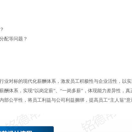
电网
用工风险
饮料
企业邮箱：scbyrc@scbyrc.com
水务
劳动仲裁
调味品
？
电站
食品
导分配等问题？
新能源
化妆品
企业IPO
政策咨询
企业IPO辅导
项目申报
尽职调查
政策解读
、行业对标的现代化薪酬体系，激发员工积极性与企业活性，以
股权顶层设计
薪酬体系，实现“以岗定薪”、“一岗多薪”，体现能力差异性，
内部公平性，将员工利益与公司利益捆绑，提高员工“主人翁”意