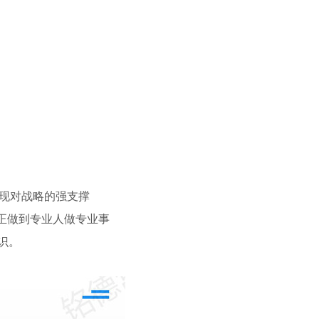
矿业
数字化商业
电商
生产流程优化再造
数字化转型升级
生产标准化体系搭建
质量体系建设
实现对战略的强支撑
真正做到专业人做专业事
识。