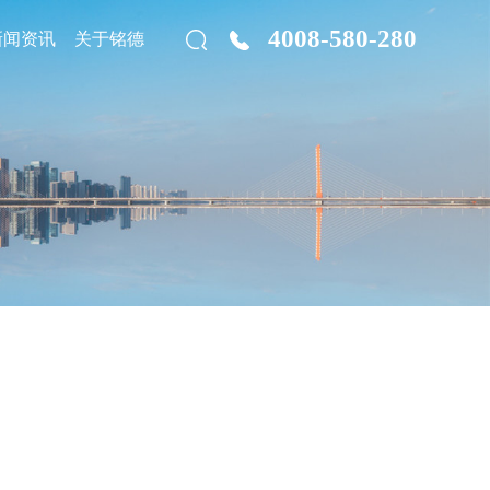
4008-580-280
新闻资讯
关于铭德
建筑工程
人力资源
管理训练营
餐饮娱乐
财税
房地产
薪酬体系建设
餐饮连锁
财税风险管理体系搭建
世界500强、国内大型上市公司任职的高层实战精英，以及
织”：2026年企业如何重构生产力基线？
缔造的高起点、高规格、专业化商学咨询服务机构。为客
基建工程
绩效管理体系建设
零售连锁
内控风险体系搭建
实、高校、全方位的解决方案与高质量的咨询服务。
困境与技术颠覆挑战
专业工程
人才梯队建设体系建设
商场超市
全面预算管理
新范式的核心引擎
人才测评与盘点
文化传媒
财报分析
多元化竞争态势！
8748-5838
有色金属/矿业
数字化
综合
生产管理
有色金属
数字化营销
旅游/会展
精益生产
侯大道顺江段77号吾悦广场1栋A座805-806号