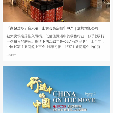
「商超过冬」启示录：山姆会员店抓牢中产｜逆势增长公司
被大卖场衰落拖入亏损、低估值泥沼中的零售行业，似乎找到了
一剂扭亏的解药。疫情下的2022年是公认“商超寒冬”：上半年，
中国10家主要商超上市企业6家亏损，16家主要商超企业的新开
店数量3年最低。
more+