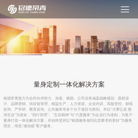
SOLUTION
量身定制一体化解决方案
铭德常青致力为合作伙伴助力、加值、赋能。公司业务涵盖战略规划、股权设
计、品牌营销、供应链管理、精益生产、人力资源、企业内训、风险管控、财税
咨询、产学研、教育咨询、公共服务等多个分子项目与类别。并以“大乘弘道 惠
泽百业”为使命，“四行管理”、“五实精神”与“六度服务”为企业行为准则，为客户
量身打造一体化解决方案，并始终坚持以“铭德服务做到比您要求的更好”为服务
理念，缔造“感动级”客户服务。